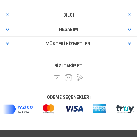
BILGI
HESABIM
MÜŞTERI HIZMETLERI
BIZI TAKIP ET
ÖDEME SEÇENEKLERI