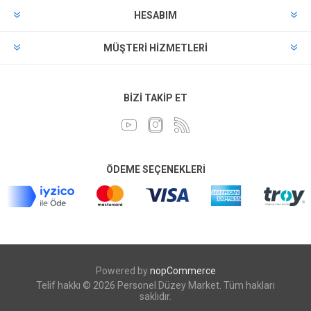
HESABIM
MÜŞTERI HIZMETLERI
BIZI TAKIP ET
ÖDEME SEÇENEKLERI
Powered by
nopCommerce
Telif hakkı © 2026 Personel Düzey Market. Tüm hakları
saklıdır.