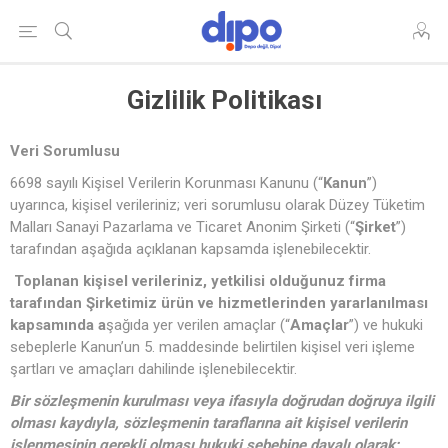
Gizlilik Politikası
Veri Sorumlusu
6698 sayılı Kişisel Verilerin Korunması Kanunu (“
Kanun
”)
uyarınca, kişisel verileriniz; veri sorumlusu olarak Düzey Tüketim
Malları Sanayi Pazarlama ve Ticaret Anonim Şirketi (“
Şirket
”)
tarafından aşağıda açıklanan kapsamda işlenebilecektir.
Toplanan kişisel verileriniz,
yetkilisi olduğunuz firma
tarafından Şirketimiz ürün ve hizmetlerinden yararlanılması
kapsamında a
şağıda yer verilen amaçlar (“
Amaçlar
”) ve hukuki
sebeplerle Kanun’un 5. maddesinde belirtilen kişisel veri işleme
şartları ve amaçları dahilinde işlenebilecektir.
Bir sözleşmenin kurulması veya ifasıyla doğrudan doğruya ilgili
olması kaydıyla, sözleşmenin taraflarına ait kişisel verilerin
işlenmesinin gerekli olması hukuki sebebine dayalı olarak;