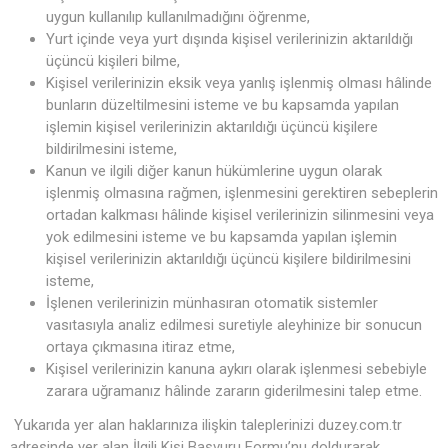
uygun kullanılıp kullanılmadığını öğrenme,
Yurt içinde veya yurt dışında kişisel verilerinizin aktarıldığı
üçüncü kişileri bilme,
Kişisel verilerinizin eksik veya yanlış işlenmiş olması hâlinde
bunların düzeltilmesini isteme ve bu kapsamda yapılan
işlemin kişisel verilerinizin aktarıldığı üçüncü kişilere
bildirilmesini isteme,
Kanun ve ilgili diğer kanun hükümlerine uygun olarak
işlenmiş olmasına rağmen, işlenmesini gerektiren sebeplerin
ortadan kalkması hâlinde kişisel verilerinizin silinmesini veya
yok edilmesini isteme ve bu kapsamda yapılan işlemin
kişisel verilerinizin aktarıldığı üçüncü kişilere bildirilmesini
isteme,
İşlenen verilerinizin münhasıran otomatik sistemler
vasıtasıyla analiz edilmesi suretiyle aleyhinize bir sonucun
ortaya çıkmasına itiraz etme,
Kişisel verilerinizin kanuna aykırı olarak işlenmesi sebebiyle
zarara uğramanız hâlinde zararın giderilmesini talep etme.
Yukarıda yer alan haklarınıza ilişkin taleplerinizi duzey.com.tr
adresinde yer alan İlgili Kişi Başvuru Formu’nu doldurarak