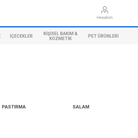
Hesabım
KIŞISEL BAKIM &
K
İÇECEKLER
PET ÜRÜNLERI
KOZMETIK
PASTIRMA
SALAM