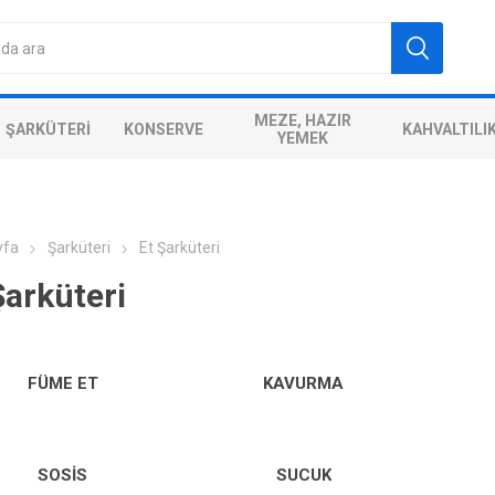
MEZE, HAZIR
ŞARKÜTERI
KONSERVE
KAHVALTILI
YEMEK
yfa
Şarküteri
Et Şarküteri
Şarküteri
FÜME ET
KAVURMA
SOSIS
SUCUK