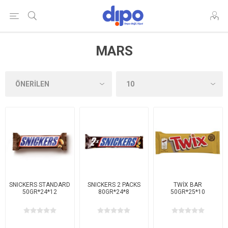
MARS
SNICKERS STANDARD
SNICKERS 2 PACKS
TWİX BAR
50GR*24*12
80GR*24*8
50GR*25*10