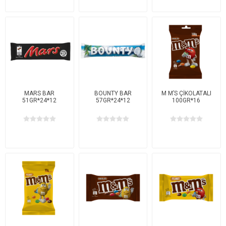
MARS BAR
BOUNTY BAR
M M’S ÇİKOLATALI
51GR*24*12
57GR*24*12
100GR*16