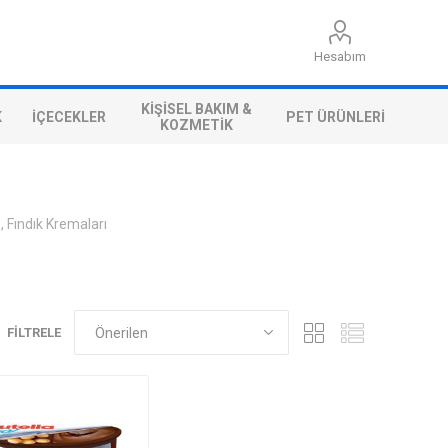
Hesabım
KIŞISEL BAKIM &
K
İÇECEKLER
PET ÜRÜNLERI
KOZMETIK
 Fındık Kremaları
FILTRELE