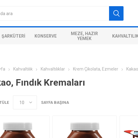
MEZE, HAZIR
ŞARKÜTERI
KONSERVE
KAHVALTILI
YEMEK
yfa
Kahvaltılık
Kahvaltılıklar
Krem Çikolata, Ezmeler
Kakao,
ao, Fındık Kremaları
TÜLE
SAYFA BAŞINA